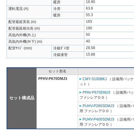
16.90
暖房
63.8
運転電流 (A)
冷房
55.3
暖房
165
配管最延実長 (m)
190
配管最延相当長 (m)
50
高低内外機(外上)
40
高低内外機(外下) (m)
28.58
配管ｻｲｽﾞ (mm)
冷媒ｶﾞｽ管
15.88
冷媒液管
セット形名
PFHV-P670DMJ3
CMY-S100BKJ
（ 設備用パッケ
ット ）
PFAV-P670DMJ3
（ 設備用パッ
セット構成品
ファシレアＤＤ ）
PUHV-P280SDMJ3
（ 設備用パ
用 ファシレアＤＤ ）
PUHV-P400SDMJ3
（ 設備用パ
用 ファシレアＤＤ ）