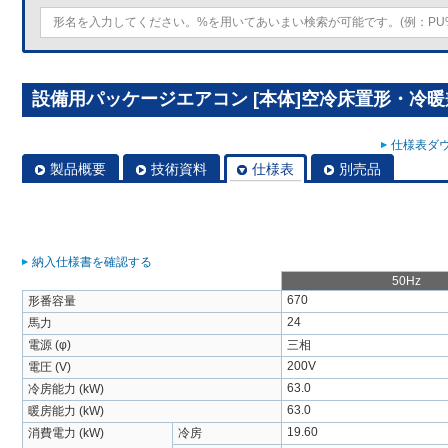
設備用パッケージエアコン [本体]空冷床置形・冷暖兼用 
仕様表ダウ
製品概要
技術資料
仕様表
別売品
納入仕様書を確認する
50Hz
670
形番容量
24
馬力
電源 (φ)
三相
200V
電圧 (V)
63.0
冷房能力 (kW)
63.0
暖房能力 (kW)
19.60
消費電力 (kW)
冷房