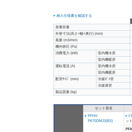
納入仕様書を確認する
形番容量
外形寸法(高さ×幅×奥行) (mm)
風量 (m3/min)
機外静圧 (Pa)
消費電力 (kW)
室内機冷房
室内機暖房
運転電流 (A)
室内機冷房
室内機暖房
配管ｻｲｽﾞ (mm)
冷媒ｶﾞｽ管
冷媒液管
製品質量 (kg)
セット形名
PFHV-
C
P670DMJ3(BS)
ット
PFA