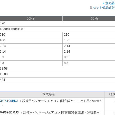
別売品
セット構成品を
50Hz
60Hz
670
1830×1750×1081
210
210
100
100
2.14
2.14
2.14
2.14
8.3
8.3
8.3
8.3
28.58
15.88
424
構成形名
構
MY-S100BKJ
（ 設備用パッケージエアコン [別売]室外ユニット用 分岐管キ
 ）
V-P670DMJ3
（ 設備用パッケージエアコン [本体]空冷床置形・冷暖兼用