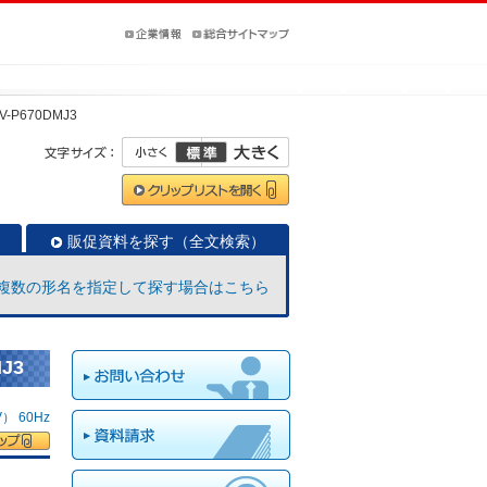
V-P670DMJ3
販促資料を探す（全文検索）
複数の形名を指定して探す場合はこちら
J3
 60Hz