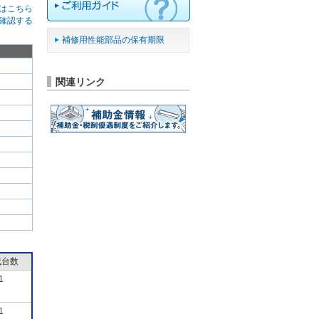
はこちら
確認する
補修用性能部品の保有期限
関連リンク
成台数
1
1