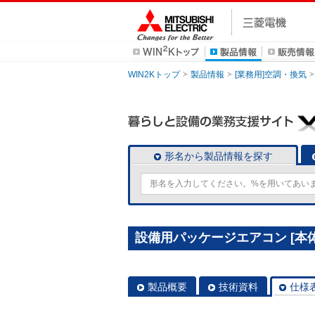
WIN2Kトップ
製品情報
[業務用]空調・換気
形名から製品情報を探す
設備用パッケージエアコン [本体]
製品概要
技術資料
仕様