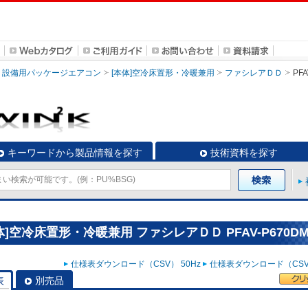
設備用パッケージエアコン
[本体]空冷床置形・冷暖兼用
ファシレアＤＤ
PFA
キーワードから製品情報を探す
技術資料を探す
空冷床置形・冷暖兼用 ファシレアＤＤ PFAV-P670DM
仕様表ダウンロード（CSV） 50Hz
仕様表ダウンロード（CSV）
表
別売品