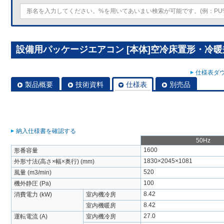
設備用パッケージエアコン [本体]空冷床置形・冷暖兼用 
仕様表ダウ
製品概要
技術資料
仕様表
別売品
納入仕様書を確認する
50Hz
1600
形番容量
1830×2045×1081
外形寸法(高さ×幅×奥行) (mm)
520
風量 (m3/min)
100
機外静圧 (Pa)
8.42
消費電力 (kW)
室内機冷房
8.42
室内機暖房
27.0
運転電流 (A)
室内機冷房