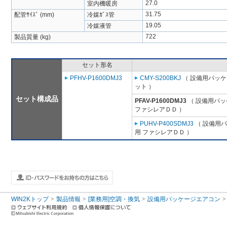
27.0
室内機暖房
31.75
配管ｻｲｽﾞ (mm)
冷媒ｶﾞｽ管
19.05
冷媒液管
722
製品質量 (kg)
セット形名
PFHV-P1600DMJ3
CMY-S200BKJ
（ 設備用パッケ
ット ）
セット構成品
PFAV-P1600DMJ3
（ 設備用パッ
ファシレアＤＤ ）
PUHV-P400SDMJ3
（ 設備用パ
用 ファシレアＤＤ ）
WIN2Kトップ
製品情報
[業務用]空調・換気
設備用パッケージエアコン