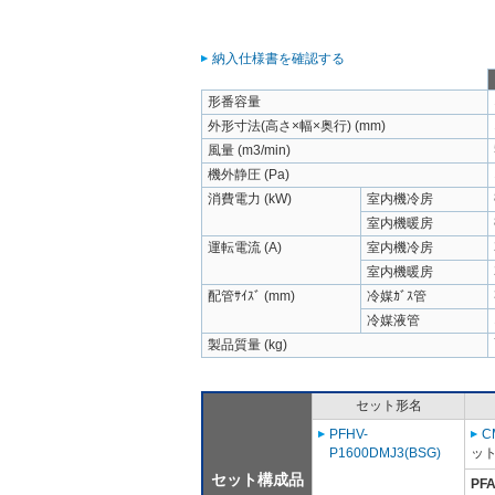
納入仕様書を確認する
形番容量
外形寸法(高さ×幅×奥行) (mm)
風量 (m3/min)
機外静圧 (Pa)
消費電力 (kW)
室内機冷房
室内機暖房
運転電流 (A)
室内機冷房
室内機暖房
配管ｻｲｽﾞ (mm)
冷媒ｶﾞｽ管
冷媒液管
製品質量 (kg)
セット形名
PFHV-
C
P1600DMJ3(BSG)
ット
セット構成品
PFA