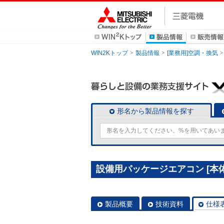
WIN2Kトップ
製品情報
[業務用]空調・換気
形名から製品情報を探す
設備用パッケージエアコン [本体]
製品概要
技術資料
仕様