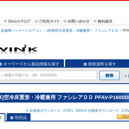
設備用パッケージエアコン
[本体]空冷床置形・冷暖兼用
ファシレアＤＤ
PFA
キーワードから製品情報を探す
技術資料を探す
空冷床置形・冷暖兼用 ファシレアＤＤ PFAV-P1600D
仕様表ダウンロード（CSV） 50Hz
仕様表ダウンロード（CSV）
表
別売品