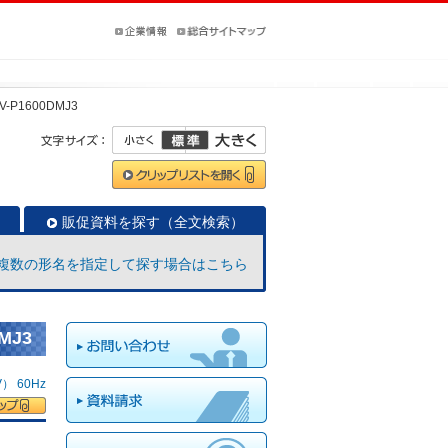
V-P1600DMJ3
販促資料を探す（全文検索）
複数の形名を指定して探す場合はこちら
MJ3
 60Hz