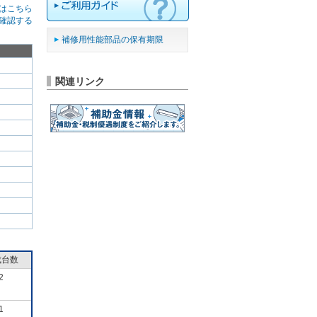
はこちら
確認する
補修用性能部品の保有期限
関連リンク
成台数
2
1