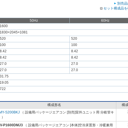
別売品
セット構成品を
50Hz
60Hz
1600
1830×2045×1081
520
520
100
100
8.42
8.42
8.42
8.42
27.0
27.0
27.0
27.0
31.75
19.05
722
構成形名
構
MY-S200BKJ
（ 設備用パッケージエアコン [別売]室外ユニット用 分岐管キ
 ）
V-P1600DMJ3
（ 設備用パッケージエアコン [本体]空冷床置形・冷暖兼用