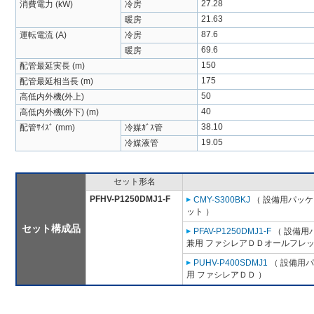
27.28
消費電力 (kW)
冷房
21.63
暖房
87.6
運転電流 (A)
冷房
69.6
暖房
150
配管最延実長 (m)
175
配管最延相当長 (m)
50
高低内外機(外上)
40
高低内外機(外下) (m)
38.10
配管ｻｲｽﾞ (mm)
冷媒ｶﾞｽ管
19.05
冷媒液管
セット形名
PFHV-P1250DMJ1-F
CMY-S300BKJ
（ 設備用パッケ
ット ）
セット構成品
PFAV-P1250DMJ1-F
（ 設備用
兼用 ファシレアＤＤオールフレッ
PUHV-P400SDMJ1
（ 設備用パ
用 ファシレアＤＤ ）