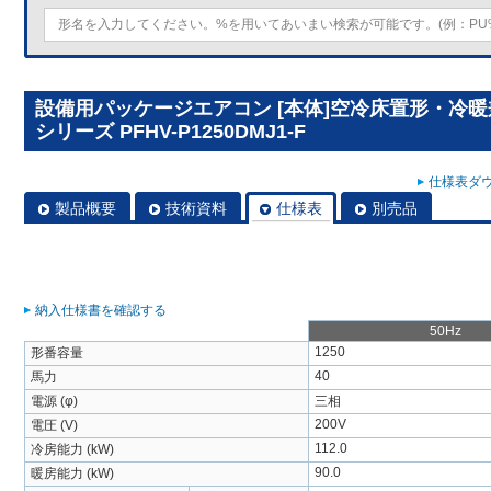
設備用パッケージエアコン [本体]空冷床置形・冷
シリーズ PFHV-P1250DMJ1-F
仕様表ダウ
製品概要
技術資料
仕様表
別売品
納入仕様書を確認する
50Hz
1250
形番容量
40
馬力
電源 (φ)
三相
200V
電圧 (V)
112.0
冷房能力 (kW)
90.0
暖房能力 (kW)