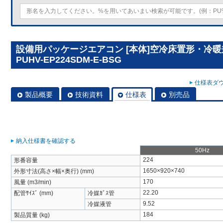
設備用パッケージエアコン [本体]空冷床置形・冷
PUHV-EP224SDM-E-BSG
仕様表ダウ
製品概要
技術資料
仕様表
別売品
納入仕様書を確認する
50Hz
224
形番容量
1650×920×740
外形寸法(高さ×幅×奥行) (mm)
170
風量 (m3/min)
22.20
配管ｻｲｽﾞ (mm)
冷媒ｶﾞｽ管
9.52
冷媒液管
184
製品質量 (kg)