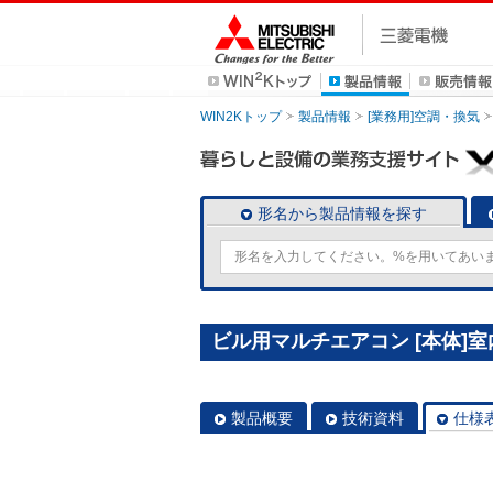
WIN2Kトップ
製品情報
[業務用]空調・換気
形名から製品情報を探す
ビル用マルチエアコン [本体]室内
製品概要
技術資料
仕様