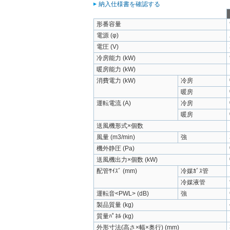
納入仕様書を確認する
形番容量
電源 (φ)
電圧 (V)
冷房能力 (kW)
暖房能力 (kW)
消費電力 (kW)
冷房
暖房
運転電流 (A)
冷房
暖房
送風機形式×個数
風量 (m3/min)
強
機外静圧 (Pa)
送風機出力×個数 (kW)
配管ｻｲｽﾞ (mm)
冷媒ｶﾞｽ管
冷媒液管
運転音<PWL> (dB)
強
製品質量 (kg)
質量ﾊﾟﾈﾙ (kg)
外形寸法(高さ×幅×奥行) (mm)