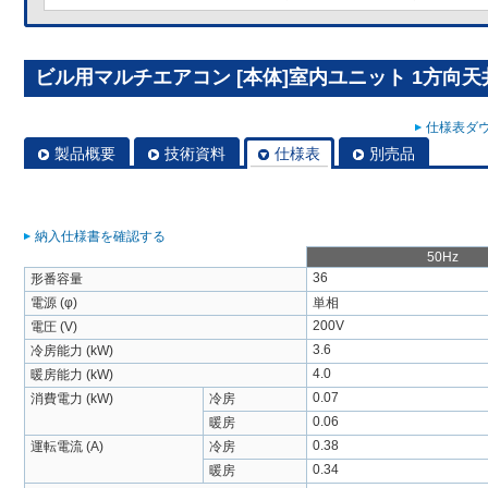
ビル用マルチエアコン [本体]室内ユニット 1方向天井カ
仕様表ダウ
製品概要
技術資料
仕様表
別売品
納入仕様書を確認する
50Hz
36
形番容量
電源 (φ)
単相
200V
電圧 (V)
3.6
冷房能力 (kW)
4.0
暖房能力 (kW)
0.07
消費電力 (kW)
冷房
0.06
暖房
0.38
運転電流 (A)
冷房
0.34
暖房