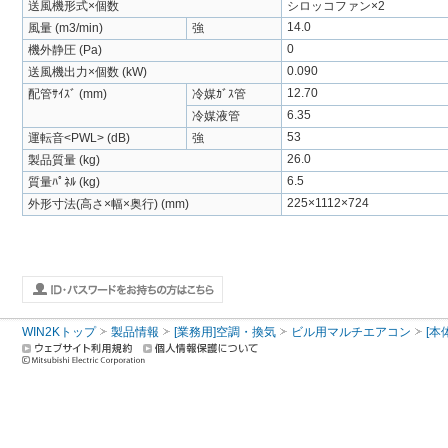
送風機形式×個数
シロッコファン×2
14.0
風量 (m3/min)
強
0
機外静圧 (Pa)
0.090
送風機出力×個数 (kW)
12.70
配管ｻｲｽﾞ (mm)
冷媒ｶﾞｽ管
6.35
冷媒液管
53
運転音<PWL> (dB)
強
26.0
製品質量 (kg)
6.5
質量ﾊﾟﾈﾙ (kg)
225×1112×724
外形寸法(高さ×幅×奥行) (mm)
WIN2Kトップ
製品情報
[業務用]空調・換気
ビル用マルチエアコン
[本