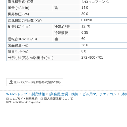
送風機形式×個数
シロッコファン×1
14.0
風量 (m3/min)
強
30.0
機外静圧 (Pa)
0.085×1
送風機出力×個数 (kW)
12.70
配管ｻｲｽﾞ (mm)
冷媒ｶﾞｽ管
6.35
冷媒液管
60
運転音<PWL> (dB)
強
28.0
製品質量 (kg)
8.0
質量ﾊﾟﾈﾙ (kg)
272×900×701
外形寸法(高さ×幅×奥行) (mm)
WIN2Kトップ
製品情報
[業務用]空調・換気
ビル用マルチエアコン
[本