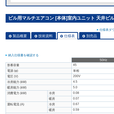
ビル用マルチエアコン [本体]室内ユニット 天井ビルトイ
仕様表ダウ
製品概要
技術資料
仕様表
別売品
納入仕様書を確認する
50Hz
45
形番容量
電源 (φ)
単相
200V
電圧 (V)
4.5
冷房能力 (kW)
5.0
暖房能力 (kW)
0.08
消費電力 (kW)
冷房
0.07
暖房
0.67
運転電流 (A)
冷房
0.59
暖房