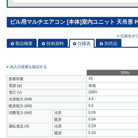
ビル用マルチエアコン [本体]室内ユニット 天吊形 PCF
仕様表ダウ
製品概要
技術資料
仕様表
別売品
納入仕様書を確認する
50Hz
45
形番容量
電源 (φ)
単相
200V
電圧 (V)
4.5
冷房能力 (kW)
5.0
暖房能力 (kW)
0.05
消費電力 (kW)
冷房
0.04
暖房
0.29
運転電流 (A)
冷房
0.24
暖房