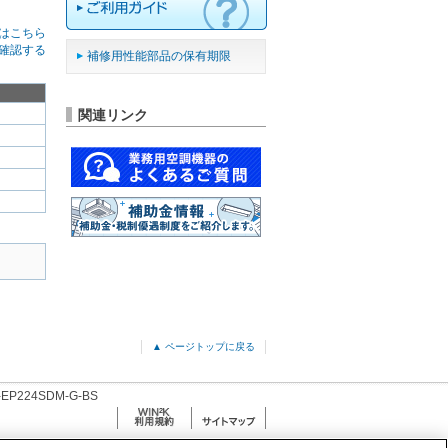
はこちら
確認する
補修用性能部品の保有期限
関連リンク
▲ ページトップに戻る
-EP224SDM-G-BS