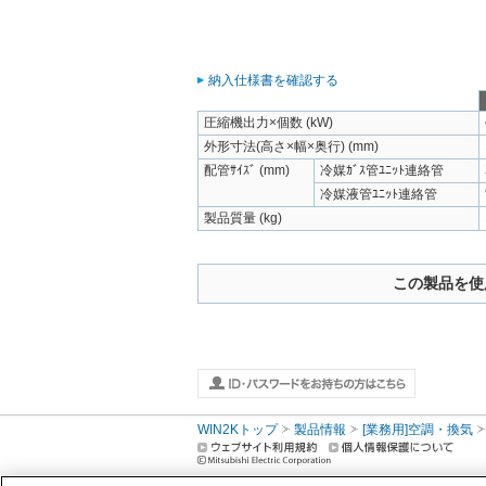
納入仕様書を確認する
圧縮機出力×個数 (kW)
外形寸法(高さ×幅×奥行) (mm)
配管ｻｲｽﾞ (mm)
冷媒ｶﾞｽ管ﾕﾆｯﾄ連絡管
冷媒液管ﾕﾆｯﾄ連絡管
製品質量 (kg)
この製品を使
WIN2Kトップ
製品情報
[業務用]空調・換気