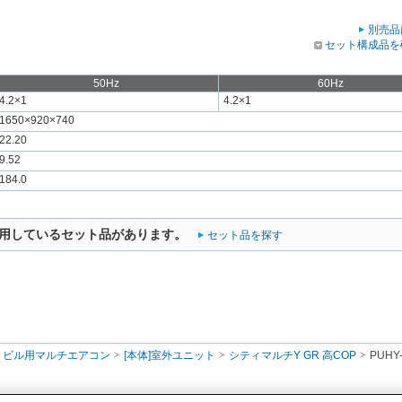
別売品
セット構成品を
50Hz
60Hz
4.2×1
4.2×1
1650×920×740
22.20
9.52
184.0
用しているセット品があります。
セット品を探す
ビル用マルチエアコン
[本体]室外ユニット
シティマルチY GR 高COP
PUHY