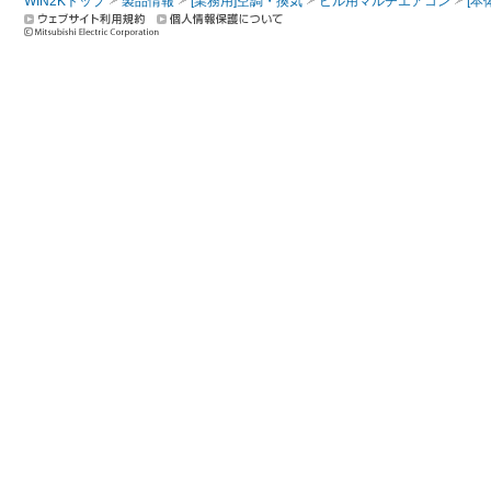
WIN2Kトップ
製品情報
[業務用]空調・換気
ビル用マルチエアコン
[本