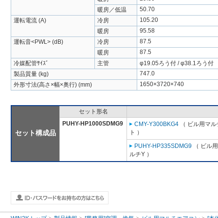
50.70
暖房／低温
105.20
運転電流 (A)
冷房
95.58
暖房
87.5
運転音<PWL> (dB)
冷房
87.5
暖房
冷媒配管ｻｲｽﾞ
主管
φ19.05ろう付 / φ38.1ろう付
747.0
製品質量 (kg)
1650×3720×740
外形寸法(高さ×幅×奥行) (mm)
セット形名
PUHY-HP1000SDMG9
CMY-Y300BKG4
（ ビル用マル
セット構成品
ト ）
PUHY-HP335SDMG9
（ ビル用
ルチY ）