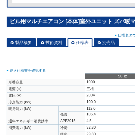
ビル用マルチエアコン [本体]室外ユニット ズバ暖マルチY
仕様表ダウ
製品概要
技術資料
仕様表
別売品
納入仕様書を確認する
50Hz
1000
形番容量
電源 (φ)
三相
200V
電圧 (V)
100.0
冷房能力 (kW)
112.0
暖房能力 (kW)
106.4
低温
APF2015
4.5
通年エネルギー消費効率
32.80
消費電力 (kW)
冷房
29.80
暖房