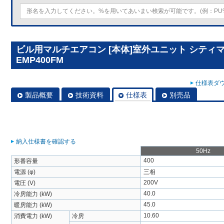
ビル用マルチエアコン [本体]室外ユニット シティマルチY
EMP400FM
仕様表ダウ
製品概要
技術資料
仕様表
別売品
納入仕様書を確認する
50Hz
400
形番容量
電源 (φ)
三相
200V
電圧 (V)
40.0
冷房能力 (kW)
45.0
暖房能力 (kW)
10.60
消費電力 (kW)
冷房