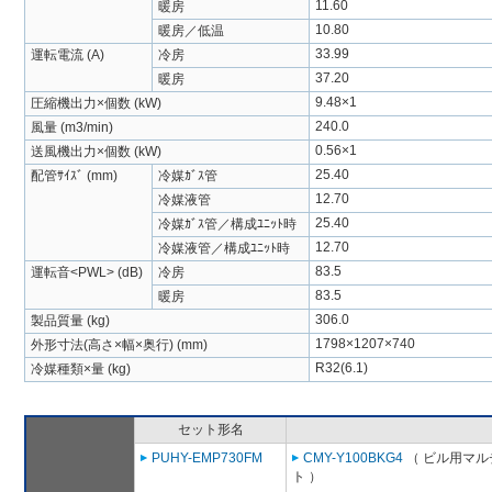
11.60
暖房
10.80
暖房／低温
33.99
運転電流 (A)
冷房
37.20
暖房
9.48×1
圧縮機出力×個数 (kW)
240.0
風量 (m3/min)
0.56×1
送風機出力×個数 (kW)
25.40
配管ｻｲｽﾞ (mm)
冷媒ｶﾞｽ管
12.70
冷媒液管
25.40
冷媒ｶﾞｽ管／構成ﾕﾆｯﾄ時
12.70
冷媒液管／構成ﾕﾆｯﾄ時
83.5
運転音<PWL> (dB)
冷房
83.5
暖房
306.0
製品質量 (kg)
1798×1207×740
外形寸法(高さ×幅×奥行) (mm)
R32(6.1)
冷媒種類×量 (kg)
セット形名
PUHY-EMP730FM
CMY-Y100BKG4
（ ビル用マル
ト ）