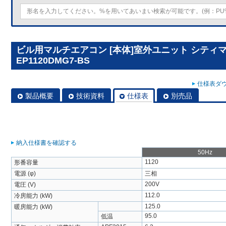
ビル用マルチエアコン [本体]室外ユニット シティマルチY
EP1120DMG7-BS
仕様表ダウ
製品概要
技術資料
仕様表
別売品
納入仕様書を確認する
50Hz
1120
形番容量
電源 (φ)
三相
200V
電圧 (V)
112.0
冷房能力 (kW)
125.0
暖房能力 (kW)
95.0
低温