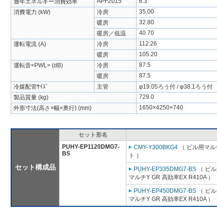
APF2015
6.3
通年エネルギー消費効率
35.00
消費電力 (kW)
冷房
32.80
暖房
40.70
暖房／低温
112.26
運転電流 (A)
冷房
105.20
暖房
87.5
運転音<PWL> (dB)
冷房
87.5
暖房
冷媒配管ｻｲｽﾞ
主管
φ19.05ろう付 / φ38.1ろう付
729.0
製品質量 (kg)
1650×4250×740
外形寸法(高さ×幅×奥行) (mm)
セット形名
PUHY-EP1120DMG7-
CMY-Y300BKG4
（ ビル用マル
BS
ト ）
セット構成品
PUHY-EP335DMG7-BS
（ ビル
マルチY GR 高効率EX R410A ）
PUHY-EP450DMG7-BS
（ ビル
マルチY GR 高効率EX R410A ）