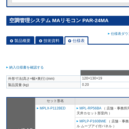
空調管理システム MAリモコン PAR-24MA
仕様表ダウン
製品概要
技術資料
仕様表
納入仕様書を確認する
120×130×19
外形寸法(高さ×幅×奥行) (mm)
0.20
製品質量 (kg)
セット形名
MPLX-P112BED
MPL-RP56BA
（ 店舗・事務所用パ
天井カセット形室内 ）
MPLP-P160BWE
（ 店舗・事務所
ル ムーブアイ付パネル ）