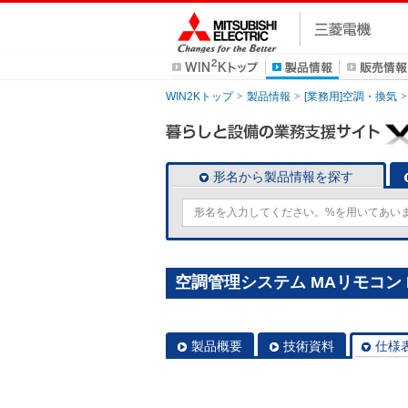
WIN2Kトップ
製品情報
[業務用]空調・換気
形名から製品情報を探す
空調管理システム MAリモコン P
製品概要
技術資料
仕様