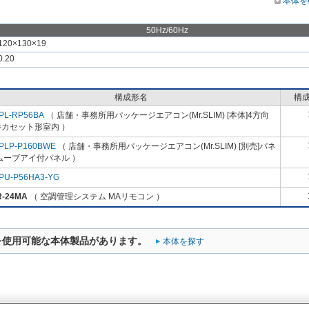
本体を
50Hz/60Hz
120×130×19
0.20
構成形名
構
PL-RP56BA
（ 店舗・事務所用パッケージエアコン(Mr.SLIM) [本体]4方向
井カセット形室内 ）
PLP-P160BWE
（ 店舗・事務所用パッケージエアコン(Mr.SLIM) [別売]パネ
ムーブアイ付パネル ）
PU-P56HA3-YG
R-24MA
（ 空調管理システム MAリモコン ）
を使用可能な本体製品があります。
本体を探す