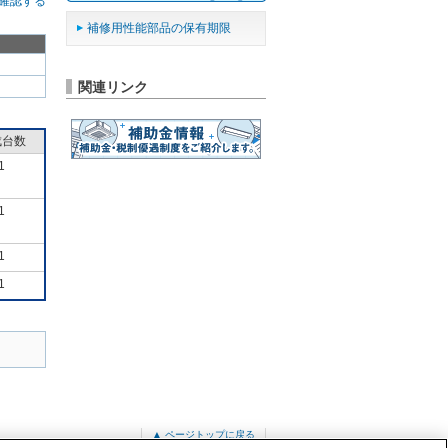
確認する
補修用性能部品の保有期限
関連リンク
成台数
1
1
1
1
▲ ページトップに戻る