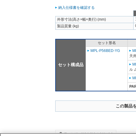
納入仕様書を確認する
外形寸法(高さ×幅×奥行) (mm)
製品質量 (kg)
セット形名
MPL-P56BED-YG
M
天
セット構成品
M
ル 
M
PA
この製品