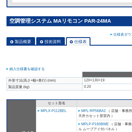
空調管理システム MAリモコン PAR-24MA
仕様表ダウン
製品概要
技術資料
仕様表
納入仕様書を確認する
120×130×19
外形寸法(高さ×幅×奥行) (mm)
0.20
製品質量 (kg)
セット形名
MPLX-P112BEL
MPL-RP56BA2
（ 店舗・事務所用
天井カセット形室内 ）
MPLP-P160BWE
（ 店舗・事務所
ル ムーブアイ付パネル ）