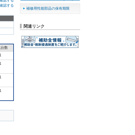
確認する
確認する
補修用性能部品の保有期限
関連リンク
成台数
1
1
1
1