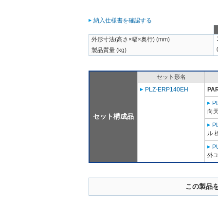
納入仕様書を確認する
外形寸法(高さ×幅×奥行) (mm)
製品質量 (kg)
セット形名
PLZ-ERP140EH
PA
P
向
セット構成品
P
ル 
P
外ユ
この製品