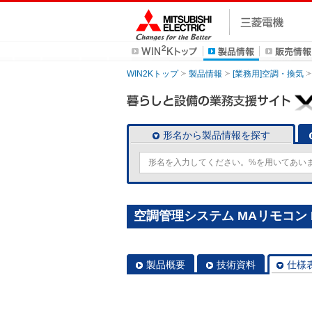
WIN2Kトップ
製品情報
[業務用]空調・換気
形名から製品情報を探す
空調管理システム MAリモコン P
製品概要
技術資料
仕様