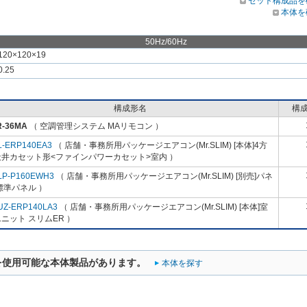
セット構成品を
本体を
50Hz/60Hz
120×120×19
0.25
構成形名
構
R-36MA
（ 空調管理システム MAリモコン ）
L-ERP140EA3
（ 店舗・事務所用パッケージエアコン(Mr.SLIM) [本体]4方
天井カセット形<ファインパワーカセット>室内 ）
LP-P160EWH3
（ 店舗・事務所用パッケージエアコン(Mr.SLIM) [別売]パネ
標準パネル ）
UZ-ERP140LA3
（ 店舗・事務所用パッケージエアコン(Mr.SLIM) [本体]室
ニット スリムER ）
を使用可能な本体製品があります。
本体を探す