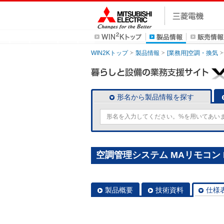
WIN2Kトップ
製品情報
[業務用]空調・換気
形名から製品情報を探す
空調管理システム MAリモコン P
製品概要
技術資料
仕様