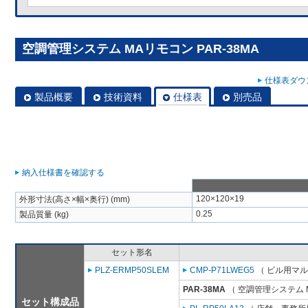
空調管理システム MAリモコン PAR-38MA
仕様表ダウン
製品概要
技術資料
仕様表
別売品
納入仕様書を確認する
120×120×19
外形寸法(高さ×幅×奥行) (mm)
0.25
製品質量 (kg)
セット形名
PLZ-ERMP50SLEM
CMP-P71LWEG5
（ ビル用マル
PAR-38MA
（ 空調管理システム 
セット構成品