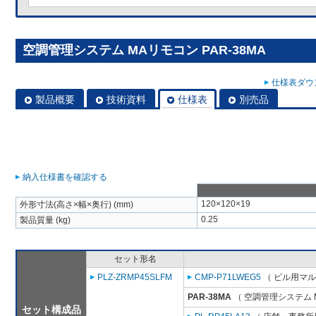
空調管理システム MAリモコン PAR-38MA
仕様表ダウン
製品概要
技術資料
仕様表
別売品
納入仕様書を確認する
120×120×19
外形寸法(高さ×幅×奥行) (mm)
0.25
製品質量 (kg)
セット形名
PLZ-ZRMP45SLFM
CMP-P71LWEG5
（ ビル用マル
PAR-38MA
（ 空調管理システム 
セット構成品