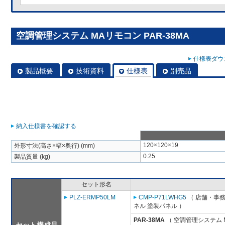
空調管理システム MAリモコン PAR-38MA
仕様表ダウン
製品概要
技術資料
仕様表
別売品
納入仕様書を確認する
120×120×19
外形寸法(高さ×幅×奥行) (mm)
0.25
製品質量 (kg)
セット形名
PLZ-ERMP50LM
CMP-P71LWHG5
（ 店舗・事務所
ネル 塗装パネル ）
PAR-38MA
（ 空調管理システム 