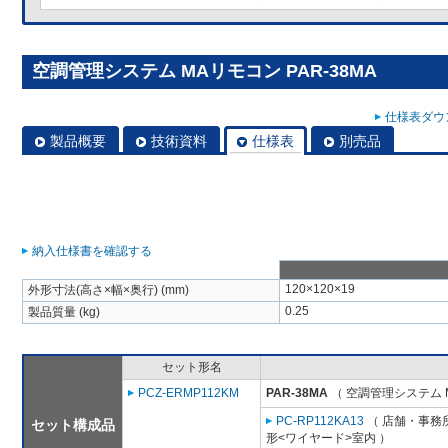
空調管理システム MAリモコン PAR-38MA
仕様表ダウン
製品概要
技術資料
仕様表
別売品
納入仕様書を確認する
120×120×19
外形寸法(高さ×幅×奥行) (mm)
0.25
製品質量 (kg)
セット形名
PCZ-ERMP112KM
PAR-38MA
（ 空調管理システム 
PC-RP112KA13
（ 店舗・事務所
セット構成品
形<ワイヤード>室内 ）