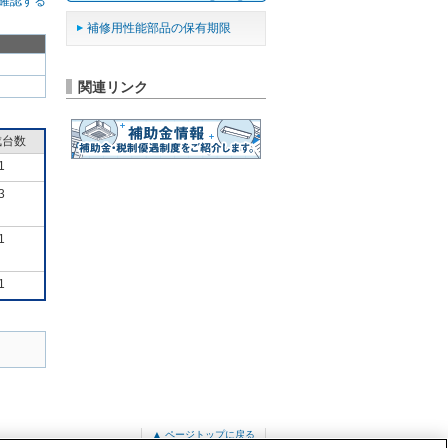
確認する
補修用性能部品の保有期限
関連リンク
成台数
1
3
1
1
▲ ページトップに戻る