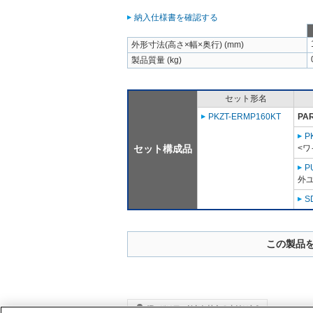
納入仕様書を確認する
外形寸法(高さ×幅×奥行) (mm)
製品質量 (kg)
セット形名
PKZT-ERMP160KT
PA
P
セット構成品
<ワ
P
外ユ
S
この製品