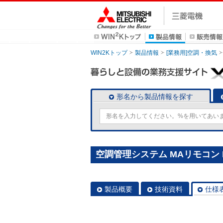
WIN2Kトップ
製品情報
[業務用]空調・換気
形名から製品情報を探す
空調管理システム MAリモコン P
製品概要
技術資料
仕様