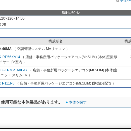
本体を
50Hz/60Hz
120×120×14.50
0.25
構成形名
構
R-40MA
（ 空調管理システム MAリモコン ）
K-RP56KA14
（ 店舗・事務所用パッケージエアコン(Mr.SLIM) [本体]壁掛形
イヤード>室内 ）
UZ-ERMP160LA7
（ 店舗・事務所用パッケージエアコン(Mr.SLIM) [本体]室
ニット スリムER ）
DT-111R8
（ 店舗・事務所用パッケージエアコン(Mr.SLIM) [別売]分配管 ）
を使用可能な本体製品があります。
本体を探す