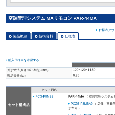
空調管理システム MAリモコン PAR-44MA
仕様表ダウン
製品概要
技術資料
仕様表
納入仕様書を確認する
120×120×14.50
外形寸法(高さ×幅×奥行) (mm)
0.25
製品質量 (kg)
セット形名
PCG-P8MB2
PAR-44MA
（ 空調管理システム 
PCZG-P8MBA9
（ 店舗・事務所用
セット構成品
形室内 ）