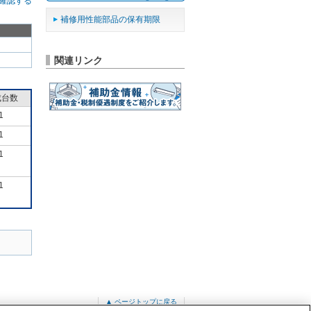
確認する
補修用性能部品の保有期限
関連リンク
成台数
1
1
1
1
▲ ページトップに戻る