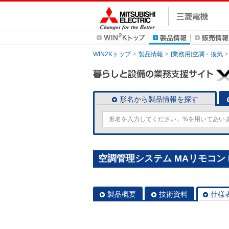
WIN2Kトップ
製品情報
[業務用]空調・換気
形名から製品情報を探す
空調管理システム MAリモコン P
製品概要
技術資料
仕様