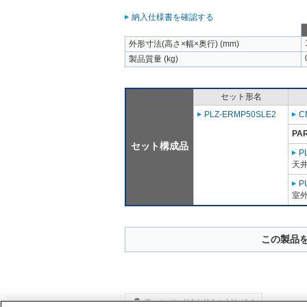
納入仕様書を確認する
外形寸法(高さ×幅×奥行) (mm)
製品質量 (kg)
セット形名
PLZ-ERMP50SLE2
C
PA
セット構成品
P
天
P
室外
この製品