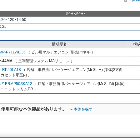
本体を
50Hz/60Hz
120×120×14.50
0.25
構成形名
構
MP-P71LWEG5
（ ビル用マルチエアコン [別売]パネル ）
R-44MA
（ 空調管理システム MAリモコン ）
L-RP50LA18
（ 店舗・事務所用パッケージエアコン(Mr.SLIM) [本体]2方向
井カセット形室内 ）
UZ-ERMP50SKA12
（ 店舗・事務所用パッケージエアコン(Mr.SLIM) [本体]
ユニット スリムER ）
を使用可能な本体製品があります。
本体を探す