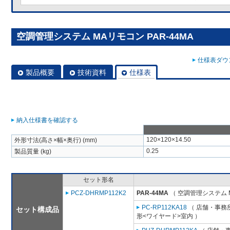
空調管理システム MAリモコン PAR-44MA
仕様表ダウン
製品概要
技術資料
仕様表
納入仕様書を確認する
120×120×14.50
外形寸法(高さ×幅×奥行) (mm)
0.25
製品質量 (kg)
セット形名
PCZ-DHRMP112K2
PAR-44MA
（ 空調管理システム 
PC-RP112KA18
（ 店舗・事務所
セット構成品
形<ワイヤード>室内 ）