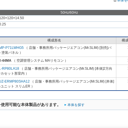
本体を
50Hz/60Hz
120×120×14.50
0.25
構成形名
構
MP-P71LWHG5
（ 店舗・事務所用パッケージエアコン(Mr.SLIM) [別売]パ
 塗装パネル ）
R-44MA
（ 空調管理システム MAリモコン ）
L-RP80LA18
（ 店舗・事務所用パッケージエアコン(Mr.SLIM) [本体]2方向
井カセット形室内 ）
UZ-ERMP80SHA12
（ 店舗・事務所用パッケージエアコン(Mr.SLIM) [本体]
ユニット スリムER ）
を使用可能な本体製品があります。
本体を探す