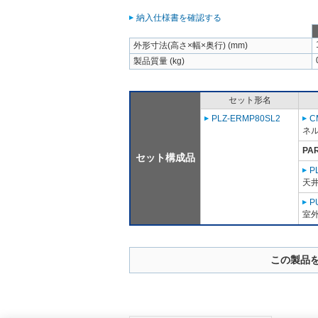
納入仕様書を確認する
外形寸法(高さ×幅×奥行) (mm)
製品質量 (kg)
セット形名
PLZ-ERMP80SL2
C
ネル
PA
セット構成品
P
天
P
室外
この製品