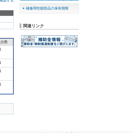
確認する
補修用性能部品の保有期限
関連リンク
成台数
1
1
1
1