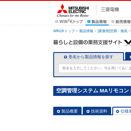
WIN2Kトップ
製品情報
[業務用]空調・換気
形名から製品情報を探す
空調管理システム MAリモコン P
製品概要
技術資料
仕様