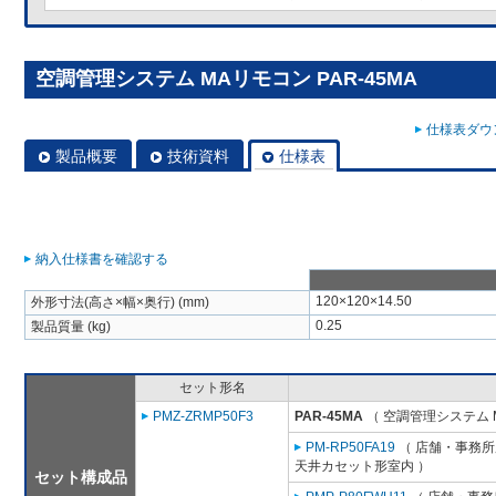
空調管理システム MAリモコン PAR-45MA
仕様表ダウン
製品概要
技術資料
仕様表
納入仕様書を確認する
120×120×14.50
外形寸法(高さ×幅×奥行) (mm)
0.25
製品質量 (kg)
セット形名
PMZ-ZRMP50F3
PAR-45MA
（ 空調管理システム 
PM-RP50FA19
（ 店舗・事務所用
天井カセット形室内 ）
セット構成品