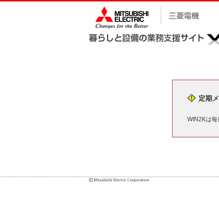
定期メ
WIN2Kは