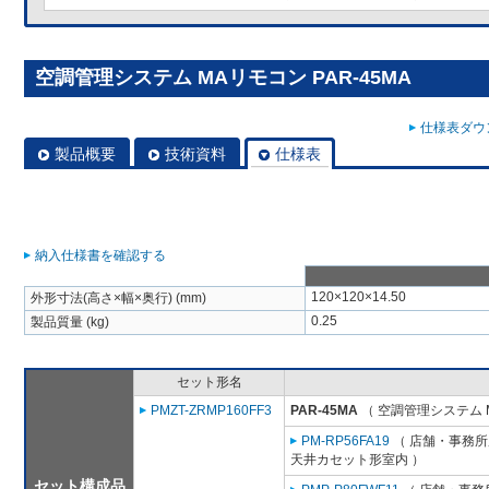
空調管理システム MAリモコン PAR-45MA
仕様表ダウン
製品概要
技術資料
仕様表
納入仕様書を確認する
120×120×14.50
外形寸法(高さ×幅×奥行) (mm)
0.25
製品質量 (kg)
セット形名
PMZT-ZRMP160FF3
PAR-45MA
（ 空調管理システム 
PM-RP56FA19
（ 店舗・事務所用
天井カセット形室内 ）
セット構成品