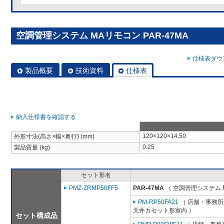
空調管理システム MAリモコン PAR-47MA
仕様表ダウン
製品概要
技術資料
仕様表
納入仕様書を確認する
120×120×14.50
外形寸法(高さ×幅×奥行) (mm)
0.25
製品質量 (kg)
セット形名
PMZ-ZRMP50FF5
PAR-47MA
（ 空調管理システム 
PM-RP50FA21
（ 店舗・事務所用
天井カセット形室内 ）
セット構成品