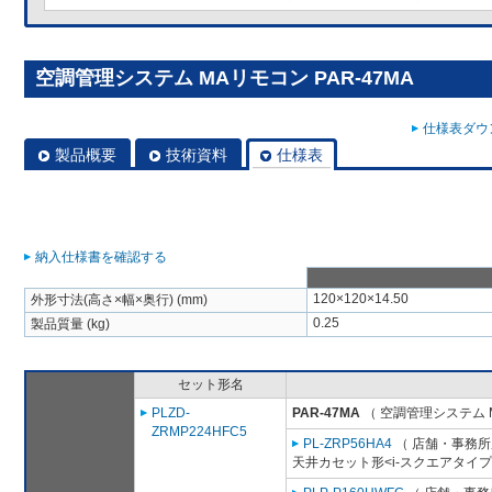
空調管理システム MAリモコン PAR-47MA
仕様表ダウン
製品概要
技術資料
仕様表
納入仕様書を確認する
120×120×14.50
外形寸法(高さ×幅×奥行) (mm)
0.25
製品質量 (kg)
セット形名
PLZD-
PAR-47MA
（ 空調管理システム 
ZRMP224HFC5
PL-ZRP56HA4
（ 店舗・事務所用
天井カセット形<i-スクエアタイプ