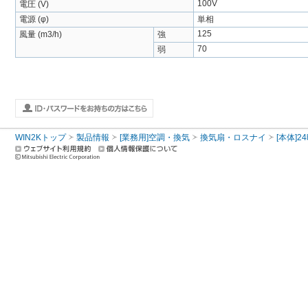
100V
電圧 (V)
電源 (φ)
単相
125
風量 (m3/h)
強
70
弱
WIN2Kトップ
製品情報
[業務用]空調・換気
換気扇・ロスナイ
[本体]