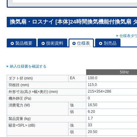
換気扇・ロスナイ [本体]24時間換気機能付換気扇 ダク
仕様表ダウ
製品概要
技術資料
仕様表
別売品
納入仕様書を確認する
50Hz
EA
100.0
ダクト径 (mm)
115.0
羽根径 (mm)
215×354×286
外形寸法(高さ×幅×奥行) (mm)
0
機外静圧 (Pa)
16.50
消費電力 (W)
強
6.20
弱
1.7
製品質量 (kg)
33
騒音<SPL> (dB)
強
20.50
弱