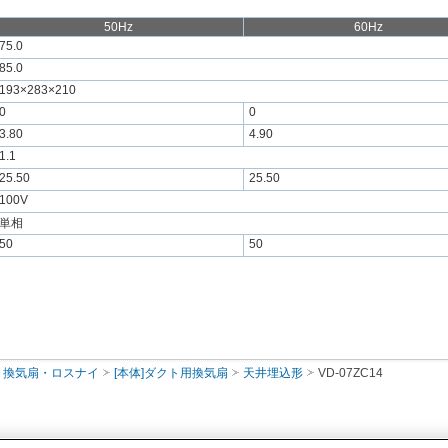
50Hz
60Hz
75.0
85.0
193×283×210
0
0
3.80
4.90
1.1
25.50
25.50
100V
単相
50
50
換気扇・ロスナイ
[本体]ダクト用換気扇
天井埋込形
VD-07ZC14