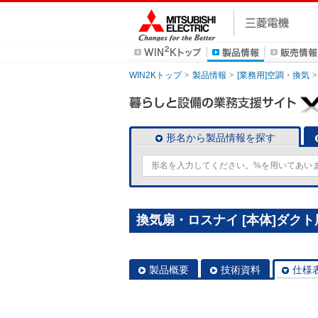
WIN2Kトップ
製品情報
[業務用]空調・換気
形名から製品情報を探す
換気扇・ロスナイ [本体]ダクト用
製品概要
技術資料
仕様