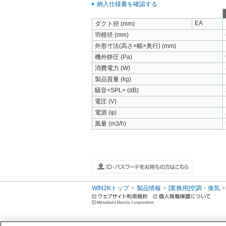
納入仕様書を確認する
EA
ダクト径 (mm)
羽根径 (mm)
外形寸法(高さ×幅×奥行) (mm)
機外静圧 (Pa)
消費電力 (W)
製品質量 (kg)
騒音<SPL> (dB)
電圧 (V)
電源 (φ)
風量 (m3/h)
WIN2Kトップ
製品情報
[業務用]空調・換気