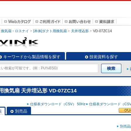
換気扇・ロスナイ
[本体]ダクト用換気扇
天井埋込形
VD-07ZC14
キーワードから製品情報を探す
技術資料を探す
換気扇 天井埋込形 VD-07ZC14
仕様表ダウンロード（CSV） 50Hz
仕様表ダウンロード（CSV）
表
別売品
別売品