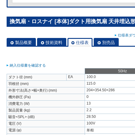
換気扇・ロスナイ [本体]ダクト用換気扇 天井埋込形 V
仕様表ダウ
製品概要
技術資料
仕様表
別売品
納入仕様書を確認する
50Hz
EA
100.0
ダクト径 (mm)
115.0
羽根径 (mm)
204×354.50×286
外形寸法(高さ×幅×奥行) (mm)
0
機外静圧 (Pa)
13
消費電力 (W)
2.2
製品質量 (kg)
28.50
騒音<SPL> (dB)
100V
電圧 (V)
電源 (φ)
単相