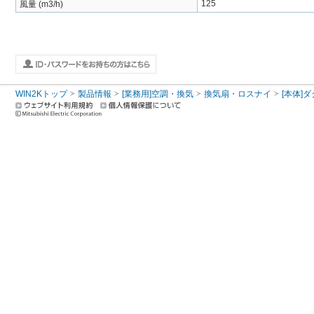
125
風量 (m3/h)
WIN2Kトップ
製品情報
[業務用]空調・換気
換気扇・ロスナイ
[本体]