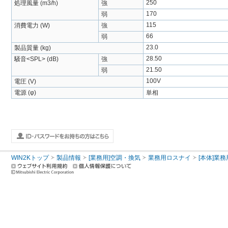
250
処理風量 (m3/h)
強
170
弱
115
消費電力 (W)
強
66
弱
23.0
製品質量 (kg)
28.50
騒音<SPL> (dB)
強
21.50
弱
100V
電圧 (V)
電源 (φ)
単相
WIN2Kトップ
製品情報
[業務用]空調・換気
業務用ロスナイ
[本体]業務