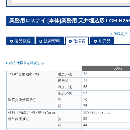
業務用ロスナイ [本体]業務用 天井埋込形 LGH-N25
仕様表ダウ
製品概要
技術資料
仕様表
別売品
納入仕様書を確認する
50Hz
73
ｴﾝﾀﾙﾋﾟ交換効率 (%)
暖房／強
77
暖房弱
63
冷房／強
67
冷房／弱
70
温度交換効率 (%)
強
75
弱
289×908×893.50
外形寸法(高さ×幅×奥行) (mm)
95
機外静圧 (Pa)
強
44
弱