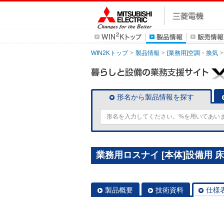
WIN2Kトップ
製品情報
[業務用]空調・換気
形名から製品情報を探す
業務用ロスナイ [本体]設備用 床置
製品概要
技術資料
仕様