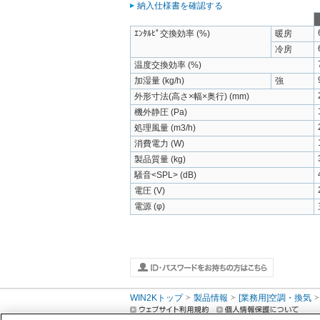
納入仕様書を確認する
ｴﾝﾀﾙﾋﾟ交換効率 (%)
暖房
冷房
温度交換効率 (%)
加湿量 (kg/h)
強
外形寸法(高さ×幅×奥行) (mm)
機外静圧 (Pa)
処理風量 (m3/h)
消費電力 (W)
製品質量 (kg)
騒音<SPL> (dB)
電圧 (V)
電源 (φ)
WIN2Kトップ
製品情報
[業務用]空調・換気