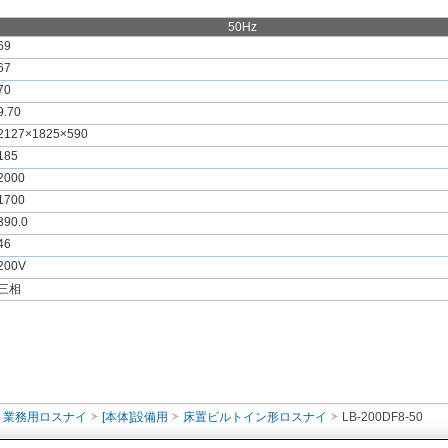
50Hz
69
67
70
9.70
2127×1825×590
185
2000
1700
390.0
46
200V
三相
業務用ロスナイ
[本体]設備用
床置ビルトイン形ロスナイ
LB-200DF8-50