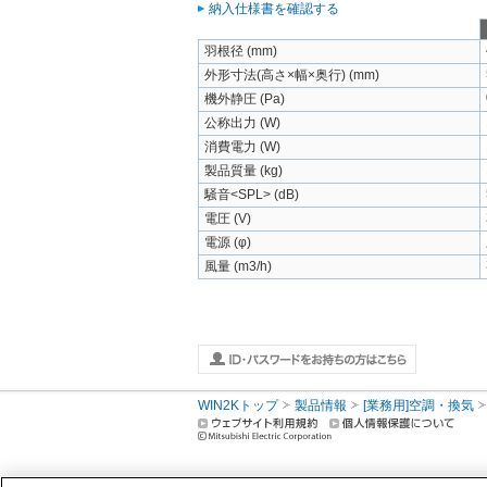
納入仕様書を確認する
羽根径 (mm)
外形寸法(高さ×幅×奥行) (mm)
機外静圧 (Pa)
公称出力 (W)
消費電力 (W)
製品質量 (kg)
騒音<SPL> (dB)
電圧 (V)
電源 (φ)
風量 (m3/h)
WIN2Kトップ
製品情報
[業務用]空調・換気