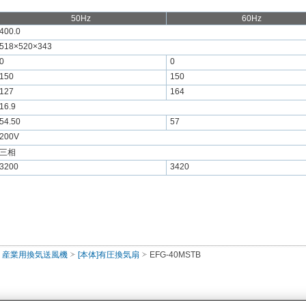
50Hz
60Hz
400.0
518×520×343
0
0
150
150
127
164
16.9
54.50
57
200V
三相
3200
3420
産業用換気送風機
[本体]有圧換気扇
EFG-40MSTB