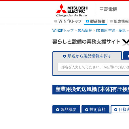
WIN2Kトップ
製品情報
[業務用]空調・換気
形名から製品情報を探す
産業用換気送風機 [本体]有圧換気扇
製品概要
技術資料
仕様