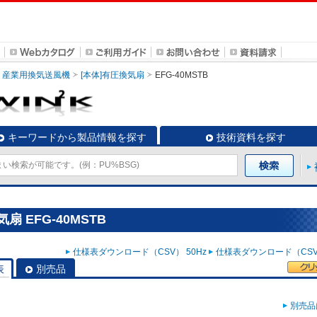
産業用換気送風機
[本体]有圧換気扇
EFG-40MSTB
キーワードから製品情報を探す
技術資料を探す
 EFG-40MSTB
仕様表ダウンロード（CSV） 50Hz
仕様表ダウンロード（CSV）
表
別売品
別売品