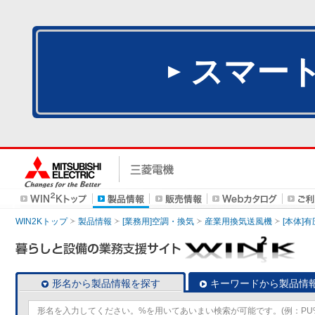
スマー
WIN2Kトップ
製品情報
[業務用]空調・換気
産業用換気送風機
[本体]
形名から製品情報を探す
キーワードから製品情