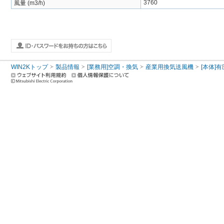
3760
風量 (m3/h)
WIN2Kトップ
製品情報
[業務用]空調・換気
産業用換気送風機
[本体]