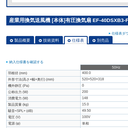
産業用換気送風機 [本体]有圧換気扇 EF-40DSXB3-
仕様表ダウ
製品概要
技術資料
仕様表
別売品
納入仕様書を確認する
50Hz
400.0
羽根径 (mm)
520×520×318
外形寸法(高さ×幅×奥行) (mm)
0
機外静圧 (Pa)
200
公称出力 (W)
148
消費電力 (W)
15.0
製品質量 (kg)
49.50
騒音<SPL> (dB)
100V
電圧 (V)
電源 (φ)
単相