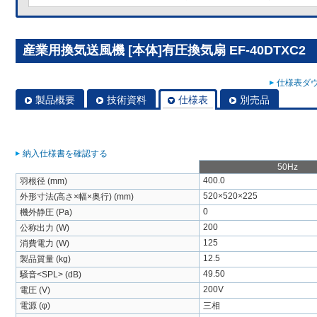
産業用換気送風機 [本体]有圧換気扇 EF-40DTXC2
仕様表ダウ
製品概要
技術資料
仕様表
別売品
納入仕様書を確認する
50Hz
400.0
羽根径 (mm)
520×520×225
外形寸法(高さ×幅×奥行) (mm)
0
機外静圧 (Pa)
200
公称出力 (W)
125
消費電力 (W)
12.5
製品質量 (kg)
49.50
騒音<SPL> (dB)
200V
電圧 (V)
電源 (φ)
三相