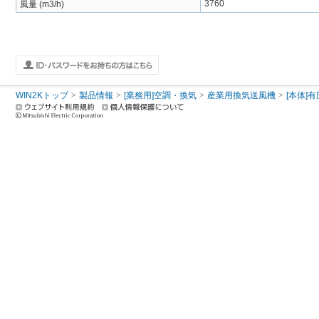
3760
風量 (m3/h)
WIN2Kトップ
製品情報
[業務用]空調・換気
産業用換気送風機
[本体]