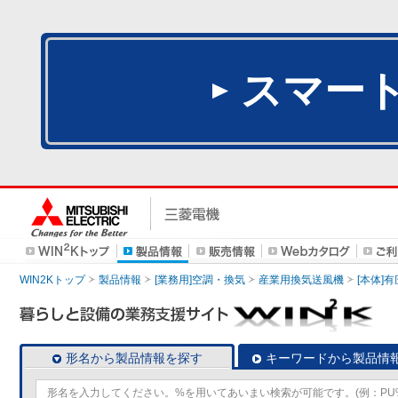
スマー
WIN2Kトップ
製品情報
[業務用]空調・換気
産業用換気送風機
[本体]
形名から製品情報を探す
キーワードから製品情