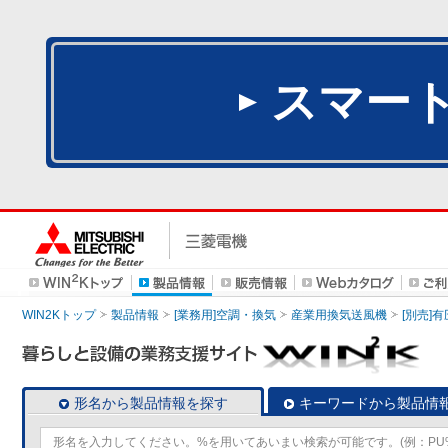
スマー
WIN2Kトップ
製品情報
[業務用]空調・換気
産業用換気送風機
[別売]
形名から製品情報を探す
キーワードから製品情