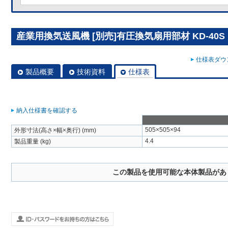
産業用換気送風機 [別売]有圧換気扇用部材 KD-40S
仕様表ダウン
製品概要
技術資料
仕様表
納入仕様書を確認する
505×505×94
外形寸法(高さ×幅×奥行) (mm)
4.4
製品重量 (kg)
この製品を使用可能な本体製品があ