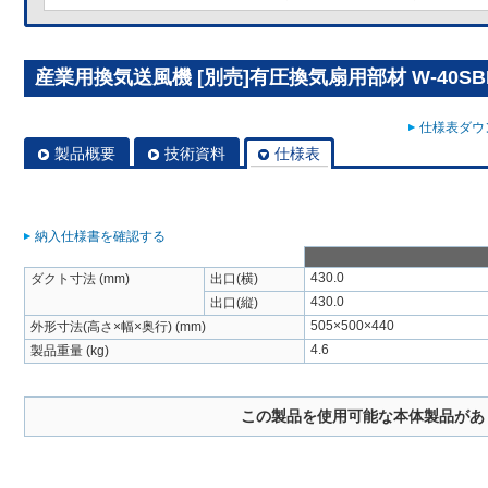
産業用換気送風機 [別売]有圧換気扇用部材 W-40SB
仕様表ダウン
製品概要
技術資料
仕様表
納入仕様書を確認する
430.0
ダクト寸法 (mm)
出口(横)
430.0
出口(縦)
505×500×440
外形寸法(高さ×幅×奥行) (mm)
4.6
製品重量 (kg)
この製品を使用可能な本体製品があ