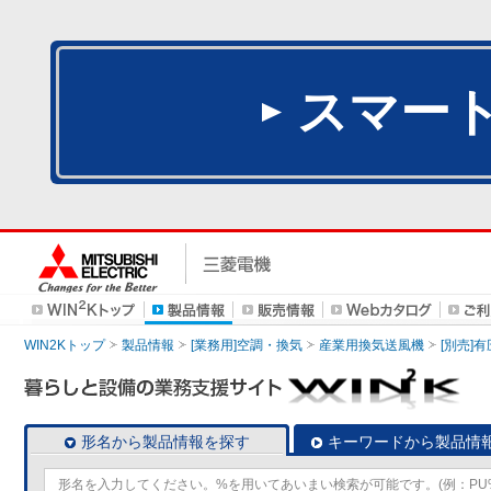
スマー
WIN2Kトップ
製品情報
[業務用]空調・換気
産業用換気送風機
[別売]
形名から製品情報を探す
キーワードから製品情