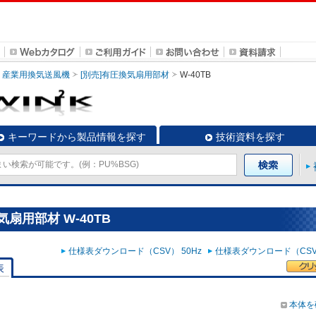
産業用換気送風機
[別売]有圧換気扇用部材
W-40TB
キーワードから製品情報を探す
技術資料を探す
扇用部材 W-40TB
仕様表ダウンロード（CSV） 50Hz
仕様表ダウンロード（CSV）
表
本体を