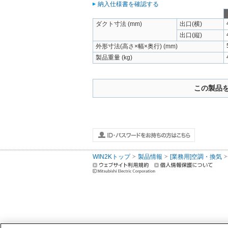
納入仕様書を確認する
ダクト寸法 (mm)
出口(横)
出口(縦)
外形寸法(高さ×幅×奥行) (mm)
製品重量 (kg)
この製品
WIN2Kトップ
製品情報
[業務用]空調・換気