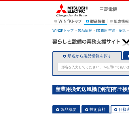
WIN2Kトップ
製品情報
[業務用]空調・換気
形名から製品情報を探す
産業用換気送風機 [別売]有圧換気
製品概要
技術資料
仕様