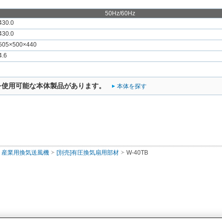
50Hz/60Hz
430.0
430.0
505×500×440
4.6
を使用可能な本体製品があります。
本体を探す
産業用換気送風機
[別売]有圧換気扇用部材
W-40TB