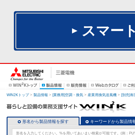
スマー
WIN2Kトップ
製品情報
[業務用]空調・換気
産業用換気送風機
[別売]
形名から製品情報を探す
キーワードから製品情