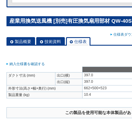
産業用換気送風機 [別売]有圧換気扇用部材 QW-40S
仕様表ダウン
製品概要
技術資料
仕様表
納入仕様書を確認する
397.0
ダクト寸法 (mm)
出口(横)
397.0
出口(縦)
662×500×523
外形寸法(高さ×幅×奥行) (mm)
10.4
製品重量 (kg)
この製品を使用可能な本体製品があ