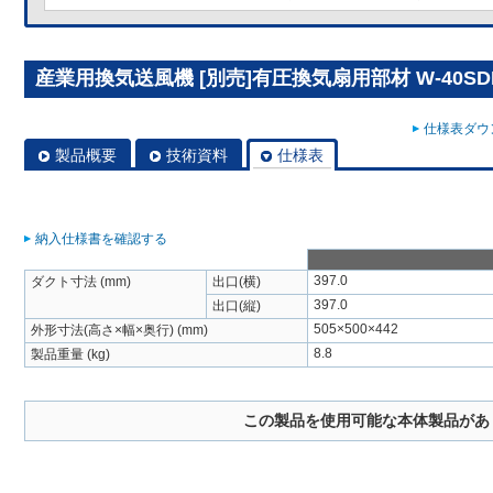
産業用換気送風機 [別売]有圧換気扇用部材 W-40SD
仕様表ダウン
製品概要
技術資料
仕様表
納入仕様書を確認する
397.0
ダクト寸法 (mm)
出口(横)
397.0
出口(縦)
505×500×442
外形寸法(高さ×幅×奥行) (mm)
8.8
製品重量 (kg)
この製品を使用可能な本体製品があ