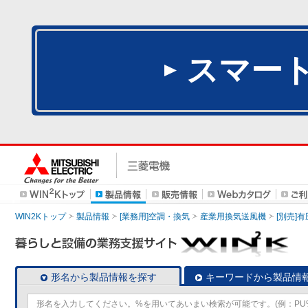
スマー
WIN2Kトップ
製品情報
[業務用]空調・換気
産業用換気送風機
[別売]
形名から製品情報を探す
キーワードから製品情