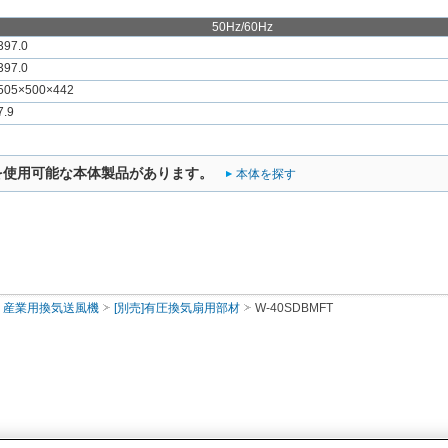
50Hz/60Hz
397.0
397.0
505×500×442
7.9
を使用可能な本体製品があります。
本体を探す
産業用換気送風機
[別売]有圧換気扇用部材
W-40SDBMFT