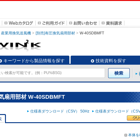
産業用換気送風機
[別売]有圧換気扇用部材
W-40SDBMFT
キーワードから製品情報を探す
技術資料を探す
扇用部材 W-40SDBMFT
仕様表ダウンロード（CSV） 50Hz
仕様表ダウンロード（CSV）
表
本体を