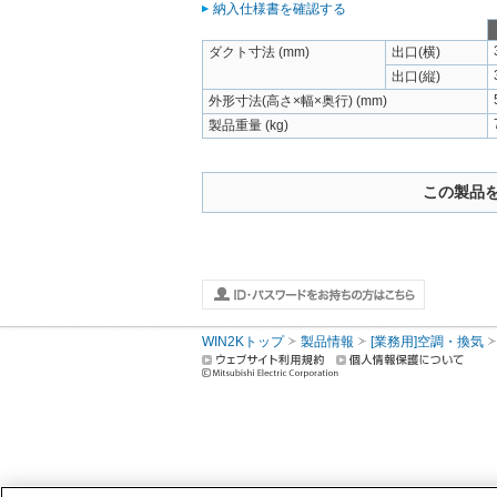
納入仕様書を確認する
ダクト寸法 (mm)
出口(横)
出口(縦)
外形寸法(高さ×幅×奥行) (mm)
製品重量 (kg)
この製品
WIN2Kトップ
製品情報
[業務用]空調・換気