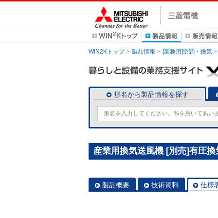
WIN2Kトップ
製品情報
[業務用]空調・換気
形名から製品情報を探す
産業用換気送風機 [別売]有圧換気
製品概要
技術資料
仕様