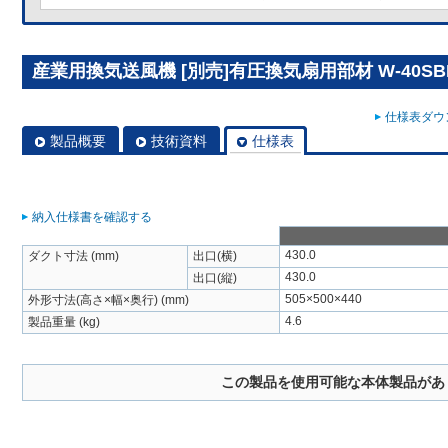
産業用換気送風機 [別売]有圧換気扇用部材 W-40SB
仕様表ダウン
製品概要
技術資料
仕様表
納入仕様書を確認する
430.0
ダクト寸法 (mm)
出口(横)
430.0
出口(縦)
505×500×440
外形寸法(高さ×幅×奥行) (mm)
4.6
製品重量 (kg)
この製品を使用可能な本体製品があ