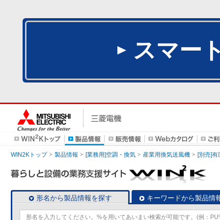
スマー
WIN2Kトップ
製品情報
[業務用]空調・換気
産業用換気送風機
[別売]
形名から製品情報を探す
キーワードから製品情