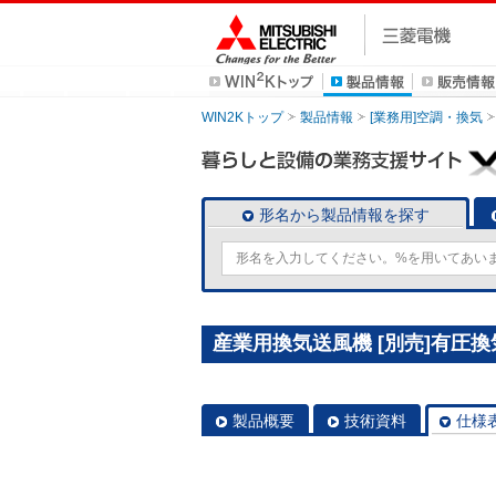
WIN2Kトップ
製品情報
[業務用]空調・換気
形名から製品情報を探す
産業用換気送風機 [別売]有圧換気
製品概要
技術資料
仕様