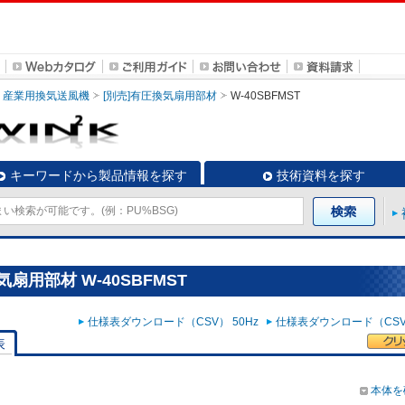
産業用換気送風機
[別売]有圧換気扇用部材
W-40SBFMST
キーワードから製品情報を探す
技術資料を探す
扇用部材 W-40SBFMST
仕様表ダウンロード（CSV） 50Hz
仕様表ダウンロード（CSV）
表
本体を