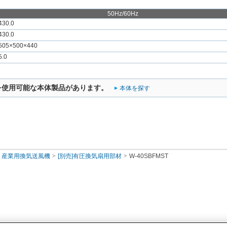
50Hz/60Hz
430.0
430.0
505×500×440
5.0
を使用可能な本体製品があります。
本体を探す
産業用換気送風機
[別売]有圧換気扇用部材
W-40SBFMST