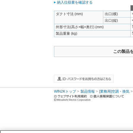
納入仕様書を確認する
ダクト寸法 (mm)
出口(横)
出口(縦)
外形寸法(高さ×幅×奥行) (mm)
製品重量 (kg)
この製品
WIN2Kトップ
製品情報
[業務用]空調・換気