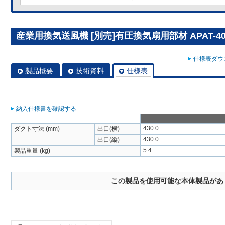
産業用換気送風機 [別売]有圧換気扇用部材 APAT-40
仕様表ダウン
製品概要
技術資料
仕様表
納入仕様書を確認する
430.0
ダクト寸法 (mm)
出口(横)
430.0
出口(縦)
5.4
製品重量 (kg)
この製品を使用可能な本体製品があ