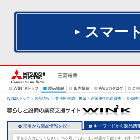
スマー
WIN2Kトップ
製品情報
[業務用]空調・換気
産業用換気送風機
[別売]
形名から製品情報を探す
キーワードから製品情